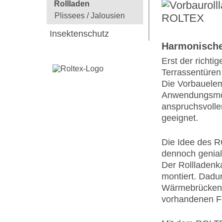
Rollladen
Plissees / Jalousien
Insektenschutz
Harmonische
Erst der richti
Terrassentüren 
Die Vorbauelem
Anwendungsmögl
anspruchsvolle
geeignet.
Die Idee des R
dennoch genial
Der Rollladenk
montiert. Dadu
Wärmebrücken 
vorhandenen Fe