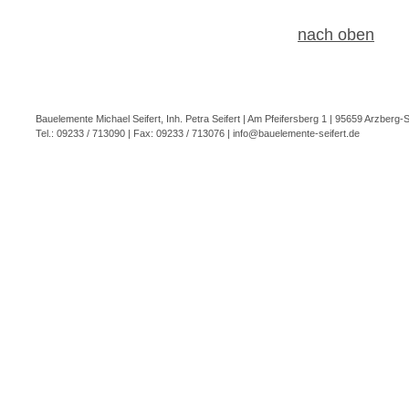
nach oben
Bauelemente Michael Seifert, Inh. Petra Seifert | Am Pfeifersberg 1 | 95659 Arzberg
Tel.: 09233 / 713090 | Fax: 09233 / 713076 |
info@bauelemente-seifert.de